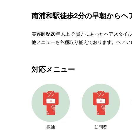
南浦和駅徒歩2分の早朝からヘ
美容師歴20年以上で 貴方にあったヘアスタイ
他メニューも各種取り揃えております。ヘアア
対応メニュー
振袖
訪問着