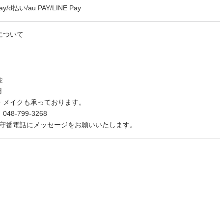
ay/d払い/au PAY/LINE Pay
について
金
円
・メイクも承っております。
8-799-3268
守番電話にメッセージをお願いいたします。