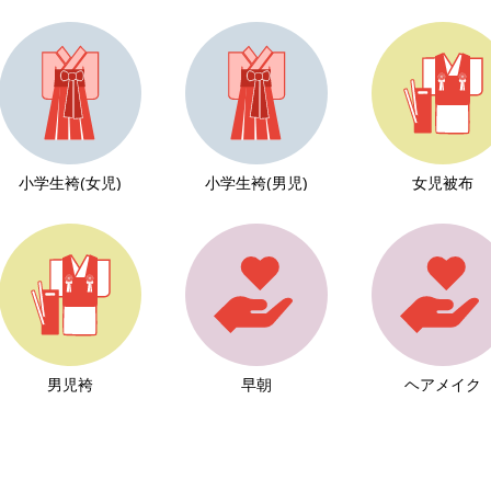
小学生袴(女児)
小学生袴(男児)
女児被布
男児袴
早朝
ヘアメイク