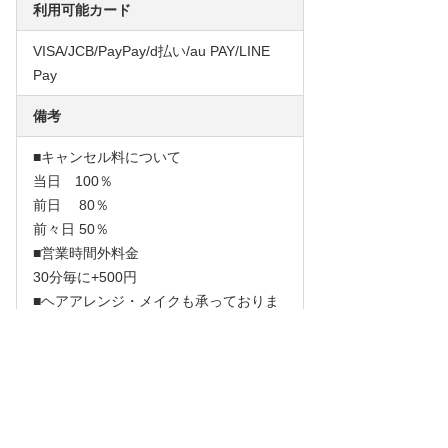
利用可能カード
VISA/JCB/PayPay/d払い/au PAY/LINE
Pay
備考
■キャンセル料について
当日 100％
前日 80％
前々日 50％
■営業時間外料金
30分毎に+500円
■ヘアアレンジ・メイクも承っておりま
す。
■店舗電話番号 048-799-3268
ご予約の際は留守番電話にメッセージを
お願いいたします。