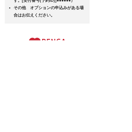
す。[受付番号(予約ID)]●●●●●●）
その他 オプションの申込みがある場
合はお伝えください。
日本全国宅配！着物・礼服・七五三などの衣装レンタルサイト
TOP
サービス紹介
新着情報
よくあるご質問
サロン検索
大人着物
袴
七五三
会員ログイン・新規登録
着付けサロン様へ
着付けサロン様ログイン
お問い合わせ