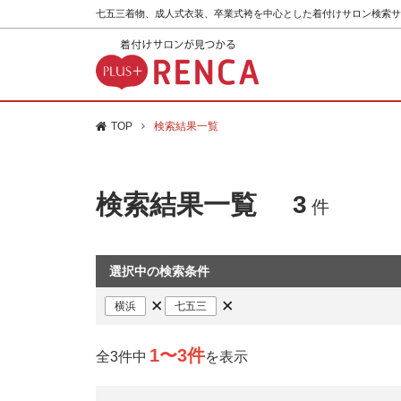
七五三着物、成人式衣装、卒業式袴を中心とした着付けサロン検索サ
TOP
検索結果一覧
検索結果一覧
3
件
選択中の検索条件
横浜
七五三
1〜3件
全3件中
を表示