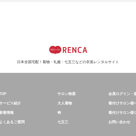
日本全国宅配！着物・礼服・七五三などの衣装レンタルサイト
TOP
サロン検索
会員ログイン・
サービス紹介
大人着物
着付けサロン様
新着情報
袴
着付けサロン様
よくあるご質問
七五三
お問い合わせ