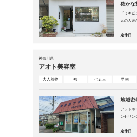
確かな
「ミキビ
お手伝
元の人達
定休日
神奈川県
アオト美容室
大人着物
袴
七五三
早朝
地域密
アットホ
ンセリン
定休日