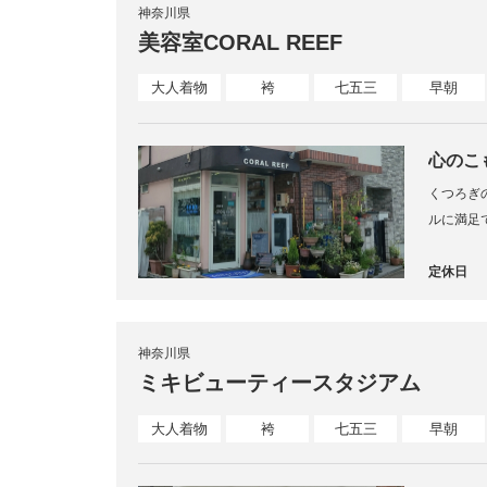
神奈川県
美容室CORAL REEF
大人着物
袴
七五三
早朝
心のこ
くつろぎ
す！
ルに満足
定休日
神奈川県
ミキビューティースタジアム
大人着物
袴
七五三
早朝