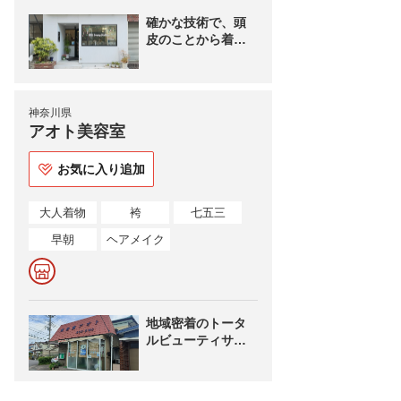
確かな技術で、頭
皮のことから着付
けまで、トータル
にお客様の美のお
手伝いをさせてい
ただきます。
神奈川県
アオト美容室
お気に入り追加
大人着物
袴
七五三
早朝
ヘアメイク
地域密着のトータ
ルビューティサロ
ンです♪