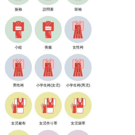
振袖
訪問着
留袖
小紋
喪服
女性袴
男性袴
小学生袴(女児)
小学生袴(男児)
女児被布
女児作り帯
女児袋帯