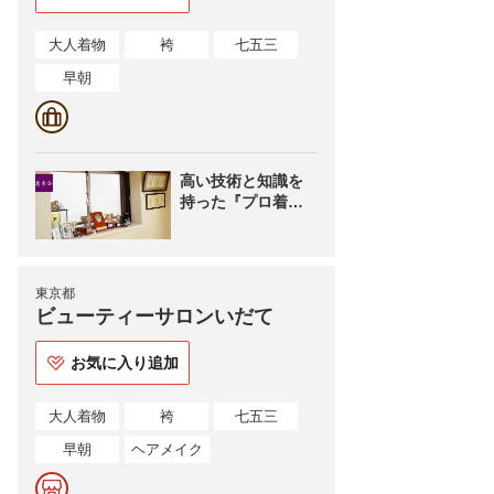
大人着物
袴
七五三
早朝
高い技術と知識を
持った『プロ着付
け師』がお伺いし
ます。
東京都
ビューティーサロンいだて
お気に入り追加
大人着物
袴
七五三
早朝
ヘアメイク