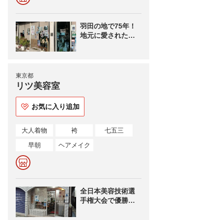
羽田の地で75年！
地元に愛された美
容室です。
東京都
リツ美容室
お気に入り追加
大人着物
袴
七五三
早朝
ヘアメイク
全日本美容技術選
手権大会で優勝経
験のある美容師さ
んのお店です。