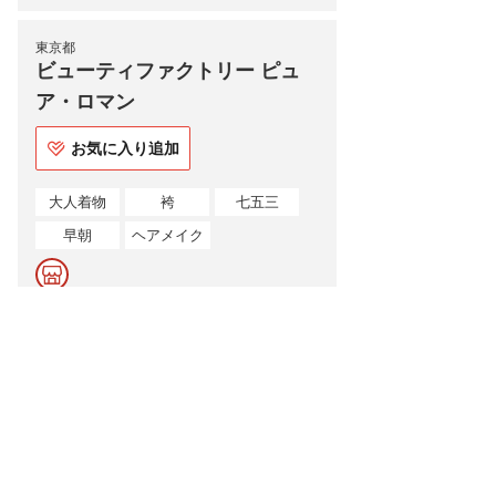
東京都
ビューティファクトリー ピュ
ア・ロマン
お気に入り追加
大人着物
袴
七五三
早朝
ヘアメイク
西小山にある1961
年創業の美容室
1〜4件
全4件中
を表示