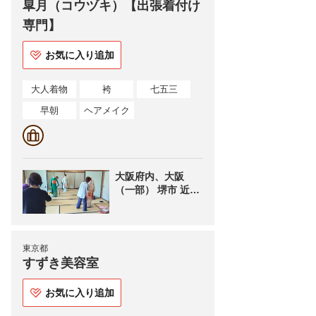
皐月（コウヅキ）【出張着付け
専門】
お気に入り追加
大人着物
袴
七五三
早朝
ヘアメイク
大阪府内、大阪
（一部） 堺市 近辺
を中心に出張で着
付けを承っており
ます。
東京都
すずき美容室
お気に入り追加