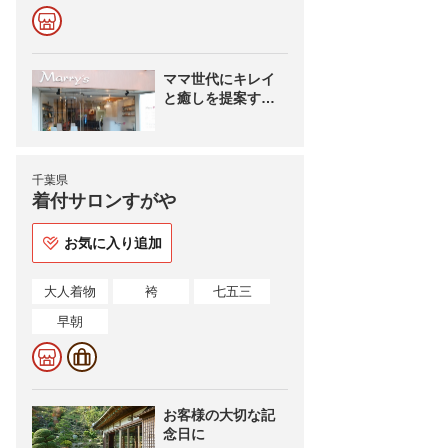
ママ世代にキレイ
と癒しを提案する
アットホームサロ
ン☆
千葉県
着付サロンすがや
お気に入り追加
大人着物
袴
七五三
早朝
お客様の大切な記
念日に