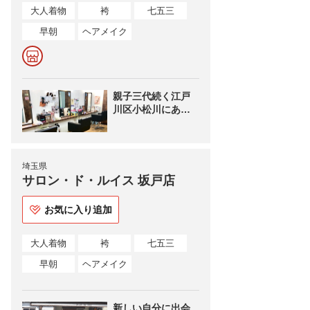
大人着物
袴
七五三
早朝
ヘアメイク
親子三代続く江戸
川区小松川にある
美容室です☺︎
埼玉県
サロン・ド・ルイス 坂戸店
お気に入り追加
大人着物
袴
七五三
早朝
ヘアメイク
新しい自分に出会