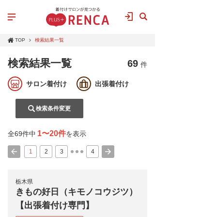
TOP
検索結果一覧
検索結果一覧
69
件
サロン着付け
出張着付け
検索条件変更
1〜20件
全69件中
を表示
1
2
3
4
栃木県
きもの好日（キモノコウジツ）
【出張着付け専門】