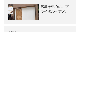
広島を中心に、ブ
ライダルヘアメイ
ク着付けを 行って
いるプロフェッシ
ョナル集団です！
千葉県
東京着物学院
お気に入り追加
大人着物
袴
七五三
早朝
千葉で40年、信頼
と実績の着付教室
です