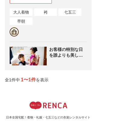
大人着物
袴
七五三
早朝
お客様の特別な日
を誰よりも美しく
綺麗にお支度させ
ていただきます
1〜1件
全1件中
を表示
日本全国宅配！着物・礼服・七五三などの衣装レンタルサイト
TOP
サービス紹介