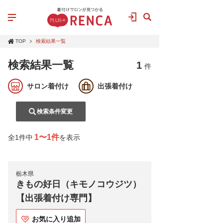
TOP
検索結果一覧
検索結果一覧
1
件
サロン着付け
出張着付け
検索条件変更
1〜1件
全1件中
を表示
栃木県
きもの好日（キモノコウジツ）
【出張着付け専門】
お気に入り追加