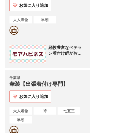
お気に入り追加
大人着物
早朝
経験豊富なベテラ
ン着付け師がお伺
いします
千葉県
華装【出張着付け専門】
お気に入り追加
大人着物
袴
七五三
早朝