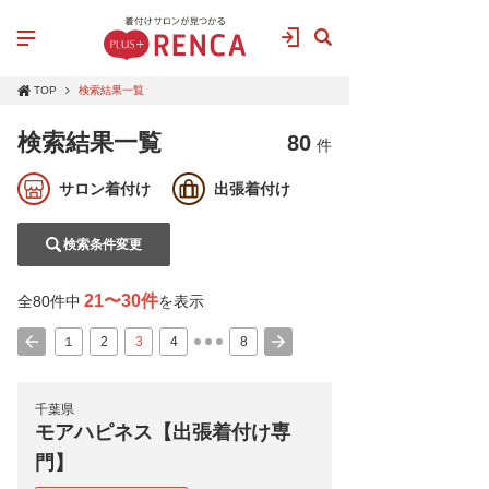
TOP
検索結果一覧
検索結果一覧
80
件
サロン着付け
出張着付け
検索条件変更
21〜30件
全80件中
を表示
１
2
3
4
8
千葉県
モアハピネス【出張着付け専
門】