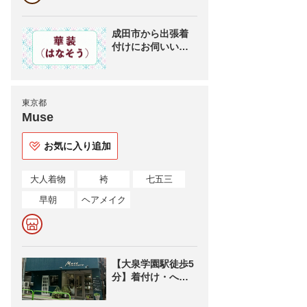
成田市から出張着
付けにお伺いいた
します
東京都
Muse
お気に入り追加
大人着物
袴
七五三
早朝
ヘアメイク
【大泉学園駅徒歩5
分】着付け・へ
ア・メイク トー
タルでご案内♪