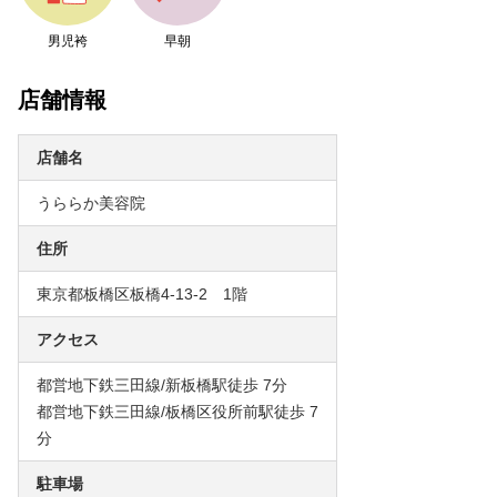
男児袴
早朝
店舗情報
店舗名
うららか美容院
住所
東京都板橋区板橋4-13-2 1階
アクセス
都営地下鉄三田線/新板橋駅徒歩 7分
都営地下鉄三田線/板橋区役所前駅徒歩 7
分
駐車場