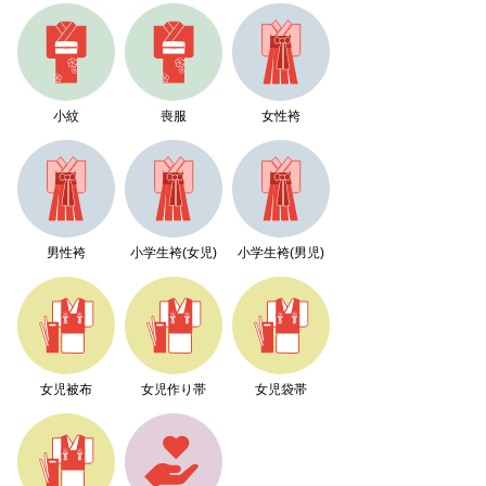
小紋
喪服
女性袴
男性袴
小学生袴(女児)
小学生袴(男児)
女児被布
女児作り帯
女児袋帯