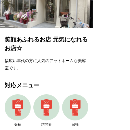
笑顔あふれるお店 元気になれる
お店☆
幅広い年代の方に人気のアットホームな美容
室です。
対応メニュー
振袖
訪問着
留袖