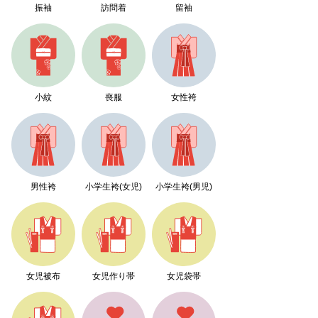
振袖
訪問着
留袖
小紋
喪服
女性袴
男性袴
小学生袴(女児)
小学生袴(男児)
女児被布
女児作り帯
女児袋帯