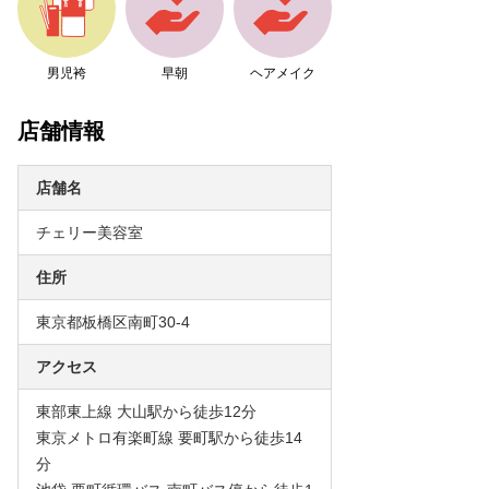
男児袴
早朝
ヘアメイク
店舗情報
店舗名
チェリー美容室
住所
東京都板橋区南町30-4
アクセス
東部東上線 大山駅から徒歩12分
東京メトロ有楽町線 要町駅から徒歩14
分