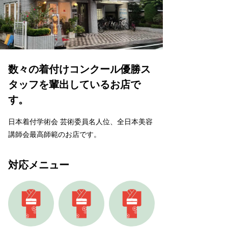
数々の着付けコンクール優勝ス
タッフを輩出しているお店で
す。
日本着付学術会 芸術委員名人位、全日本美容
講師会最高師範のお店です。
対応メニュー